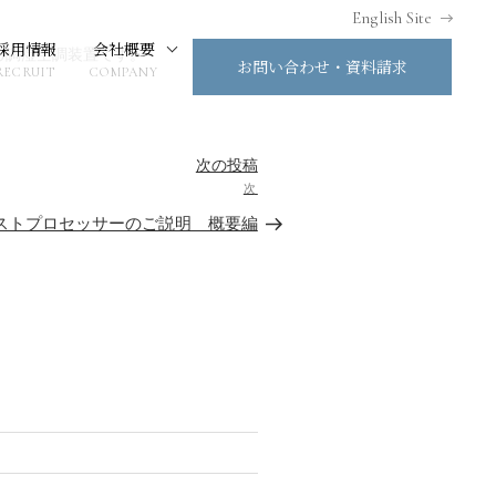
English Site
採用情報
会社概要
る調湿空調装置です。
お問い合わせ・資料請求
RECRUIT
COMPANY
次の投稿
次
ストプロセッサーのご説明 概要編