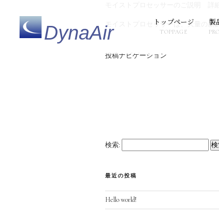
モイストプロセッサーのご説明 詳
トップページ
製
モイストプロセッサーは、大量の新
DynaAir
TOPPAGE
PR
投稿ナビゲーション
検索:
最近の投稿
Hello world!