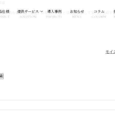
細編
品仕様
提供サービス
導入事例
お知らせ
コラム
鮮な外気を効率的に除菌・除塵し、温度と湿度を調整して室内に供給す
ODUCT
SOLUTION
PROJECTS
NEWS
COLUMN
モイ