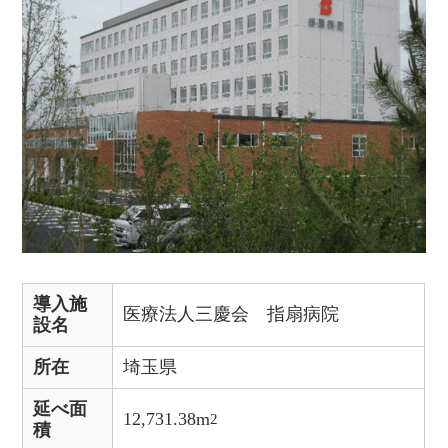
導入施
医療法人三慶会 指扇病院
設名
所在
埼玉県
延べ面
12,731.38m
2
積