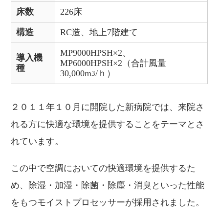
床数
226床
構造
RC造、地上7階建て
MP9000HPSH×2、
導入機
MP6000HPSH×2（合計風量
種
30,000m
/ｈ）
3
２０１１年１０月に開院した新病院では、来院さ
れる方に快適な環境を提供することをテーマとさ
れています。
この中で空調においての快適環境を提供するた
め、除湿・加湿・除菌・除塵・消臭といった性能
をもつモイストプロセッサーが採用されました。